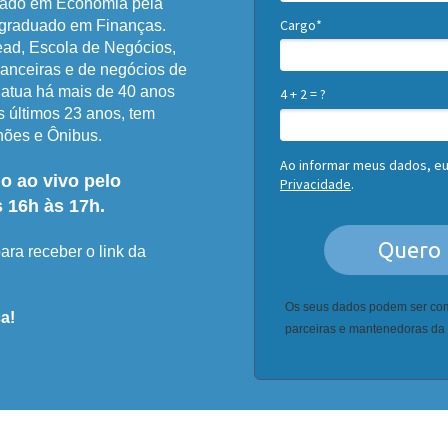
uado em Economia pela
Cargo*
-graduado em Finanças.
ead, Escola de Negócios,
nanceiras e de negócios de
 atua há mais de 40 anos
4 + 2 = ?
s últimos 23 anos, tem
hões e Ônibus.
Ao informar meus dados, e
o ao vivo pelo
Privacidade
.
s 16h às 17h.
Quero 
ara receber o link da
Os seus dados podem ser co
a!
parceiras e mantenedoras da 