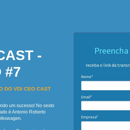
Preencha 
CAST -
receba o link da trans
 #7
Nome*
IO DO VDI CEO CAST
Email*
endo um sucesso! No sexto
dado é Antonio Roberto
Empresa*
olkswagen.